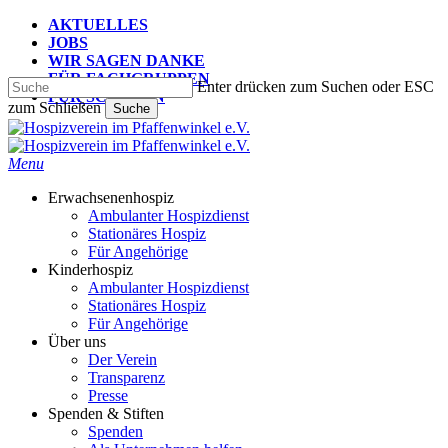
Skip
AKTUELLES
to
JOBS
main
WIR SAGEN DANKE
content
FÜR FACHGRUPPEN
Enter drücken zum Suchen oder ESC
FÜR SCHULEN
zum Schließen
Suche
Suche
schließen
search
Menu
Erwachsenenhospiz
Ambulanter Hospizdienst
Stationäres Hospiz
Für Angehörige
Kinderhospiz
Ambulanter Hospizdienst
Stationäres Hospiz
Für Angehörige
Über uns
Der Verein
Transparenz
Presse
Spenden & Stiften
Spenden