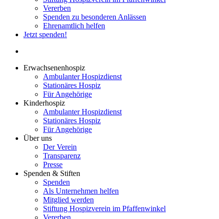
Vererben
Spenden zu besonderen Anlässen
Ehrenamtlich helfen
Jetzt spenden!
search
Erwachsenenhospiz
Ambulanter Hospizdienst
Stationäres Hospiz
Für Angehörige
Kinderhospiz
Ambulanter Hospizdienst
Stationäres Hospiz
Für Angehörige
Über uns
Der Verein
Transparenz
Presse
Spenden & Stiften
Spenden
Als Unternehmen helfen
Mitglied werden
Stiftung Hospizverein im Pfaffenwinkel
Vererben