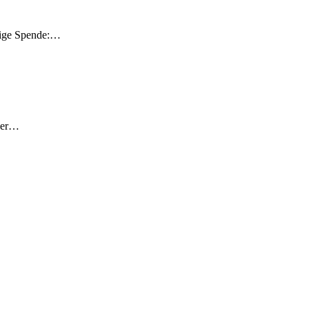
ügige Spende:…
rger…