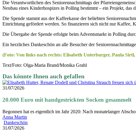
Die Verantwortlichen des Seniorennachmittags der Pfarreiengemeinsch
Neubau eines Kinderhospizes in Polling bestimmt – ein Projekt, das d
Die Spende stammt aus der Kaffeekasse der beliebten Seniorennachmi
Einrichtung gefördert werden. So finanzieren sich nicht nur Kaffe
Die Übergabe der Spende erfolgte beim Adventsmarkt in Polling durch
Ein herzliches Dankeschön an alle Besucher der Seniorennachmittage
(Foto: Von links nach rechts: Elisabeth Unterburger, Paula Sirtl
Text/Foto: Olga-Maria Brand/Monika Grahl
31/07/2026
20.000 Euro mit handgestrickten Socken gesammelt
Begonnen hat es eigentlich im Jahr 2020: Nach monatelanger Absch
Anna Martin
2.500
Dankeschön
Euro
31/07/2026
aus