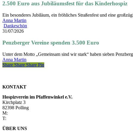
Jubiläumsfest
2.500 Euro aus Jubiläumsfest für das Kinderhospiz
für
das
Ein besonderes Jubiläum, ein fröhliches Straßenfest und eine großz
Kinderhospiz
Anna Martin
Penzberger
Dankeschön
Vereine
31/07/2026
spenden
3.500
Penzberger Vereine spenden 3.500 Euro
Euro
Unter dem Motto „Gemeinsam sind wir stark“ haben sieben Penzbe
Anna Martin
Share
Share
Share
Share
Pin
KONTAKT
Hospizverein im Pfaffenwinkel e.V.
Kirchplatz 3
82398 Polling
M:
verwaltung@hospizverein-pfaffenwinkel.de
T:
0881 927720
ÜBER UNS