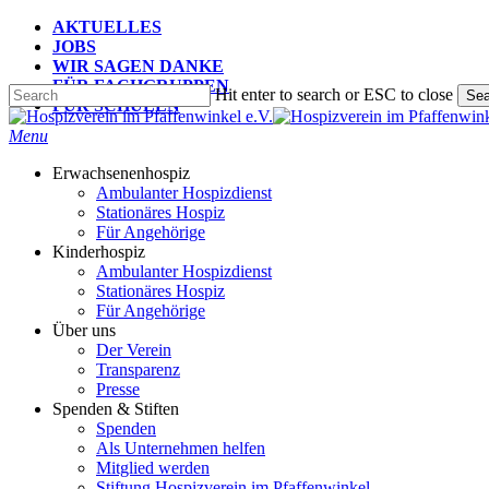
Skip
AKTUELLES
to
JOBS
main
WIR SAGEN DANKE
content
FÜR FACHGRUPPEN
Hit enter to search or ESC to close
Sea
FÜR SCHULEN
Close
Search
search
Menu
Erwachsenenhospiz
Ambulanter Hospizdienst
Stationäres Hospiz
Für Angehörige
Kinderhospiz
Ambulanter Hospizdienst
Stationäres Hospiz
Für Angehörige
Über uns
Der Verein
Transparenz
Presse
Spenden & Stiften
Spenden
Als Unternehmen helfen
Mitglied werden
Stiftung Hospizverein im Pfaffenwinkel