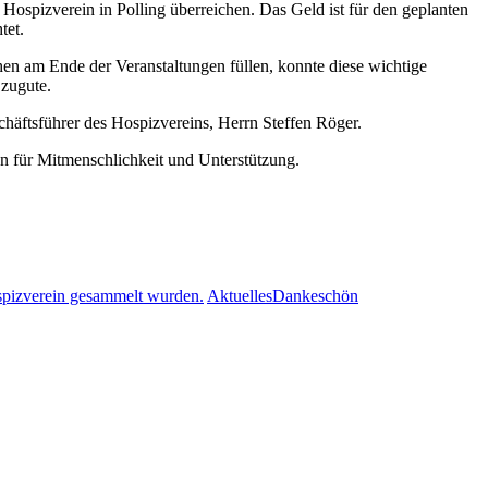
ospizverein in Polling überreichen. Das Geld ist für den geplanten
tet.
en am Ende der Veranstaltungen füllen, konnte diese wichtige
 zugute.
häftsführer des Hospizvereins, Herrn Steffen Röger.
n für Mitmenschlichkeit und Unterstützung.
20.000
Aktuelles
Dankeschön
Euro
mit
handgestrickten
Socken
gesammelt