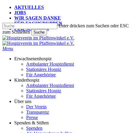
Skip
AKTUELLES
to
JOBS
main
WIR SAGEN DANKE
content
FÜR FACHGRUPPEN
Enter drücken zum Suchen oder ESC
FÜR SCHULEN
zum Schließen
Suche
Suche
schließen
search
Menu
Erwachsenenhospiz
Ambulanter Hospizdienst
Stationäres Hospiz
Für Angehörige
Kinderhospiz
Ambulanter Hospizdienst
Stationäres Hospiz
Für Angehörige
Über uns
Der Verein
Transparenz
Presse
Spenden & Stiften
Spenden