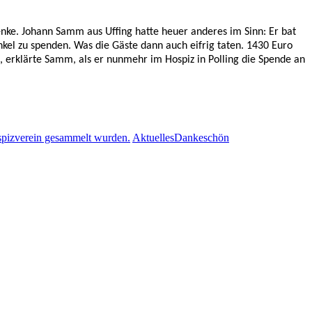
nke. Johann Samm aus Uffing hatte heuer anderes im Sinn: Er bat
nkel zu spenden. Was die Gäste dann auch eifrig taten. 1430 Euro
, erklärte Samm, als er nunmehr im Hospiz in Polling die Spende an
20.000
Aktuelles
Dankeschön
Euro
mit
handgestrickten
Socken
gesammelt