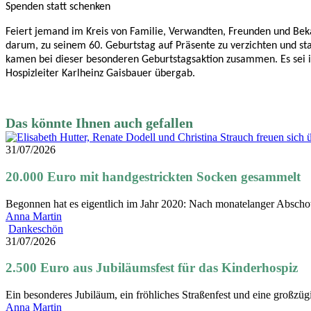
Spenden statt schenken
Feiert jemand im Kreis von Familie, Verwandten, Freunden und Beka
darum, zu seinem 60. Geburtstag auf Präsente zu verzichten und sta
kamen bei dieser besonderen Geburtstagsaktion zusammen. Es sei ih
Hospizleiter Karlheinz Gaisbauer übergab.
31/07/2026
20.000 Euro mit handgestrickten Socken gesammelt
Begonnen hat es eigentlich im Jahr 2020: Nach monatelanger Absch
Anna Martin
2.500
Dankeschön
Euro
31/07/2026
aus
Jubiläumsfest
2.500 Euro aus Jubiläumsfest für das Kinderhospiz
für
das
Ein besonderes Jubiläum, ein fröhliches Straßenfest und eine großz
Kinderhospiz
Anna Martin