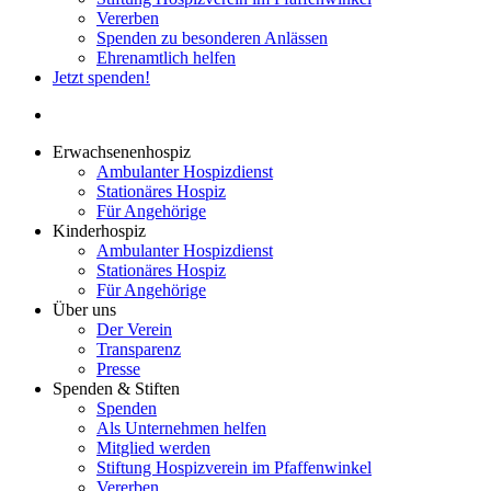
Vererben
Spenden zu besonderen Anlässen
Ehrenamtlich helfen
Jetzt spenden!
search
Erwachsenenhospiz
Ambulanter Hospizdienst
Stationäres Hospiz
Für Angehörige
Kinderhospiz
Ambulanter Hospizdienst
Stationäres Hospiz
Für Angehörige
Über uns
Der Verein
Transparenz
Presse
Spenden & Stiften
Spenden
Als Unternehmen helfen
Mitglied werden
Stiftung Hospizverein im Pfaffenwinkel
Vererben