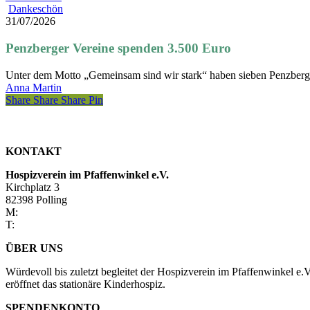
Penzberger
Dankeschön
Vereine
31/07/2026
spenden
3.500
Penzberger Vereine spenden 3.500 Euro
Euro
Unter dem Motto „Gemeinsam sind wir stark“ haben sieben Penzbe
Anna Martin
Share
Share
Share
Share
Pin
KONTAKT
Hospizverein im Pfaffenwinkel e.V.
Kirchplatz 3
82398 Polling
M:
verwaltung@hospizverein-pfaffenwinkel.de
T:
0881 927720
ÜBER UNS
Würdevoll bis zuletzt begleitet der Hospizverein im Pfaffenwinkel 
eröffnet das stationäre Kinderhospiz.
SPENDENKONTO