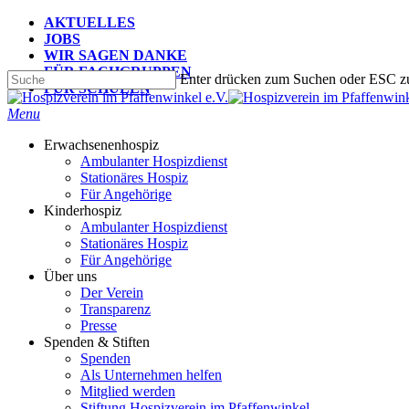
Skip
AKTUELLES
to
JOBS
main
WIR SAGEN DANKE
content
FÜR FACHGRUPPEN
Enter drücken zum Suchen oder ESC z
FÜR SCHULEN
Suche
schließen
search
Menu
Erwachsenenhospiz
Ambulanter Hospizdienst
Stationäres Hospiz
Für Angehörige
Kinderhospiz
Ambulanter Hospizdienst
Stationäres Hospiz
Für Angehörige
Über uns
Der Verein
Transparenz
Presse
Spenden & Stiften
Spenden
Als Unternehmen helfen
Mitglied werden
Stiftung Hospizverein im Pfaffenwinkel