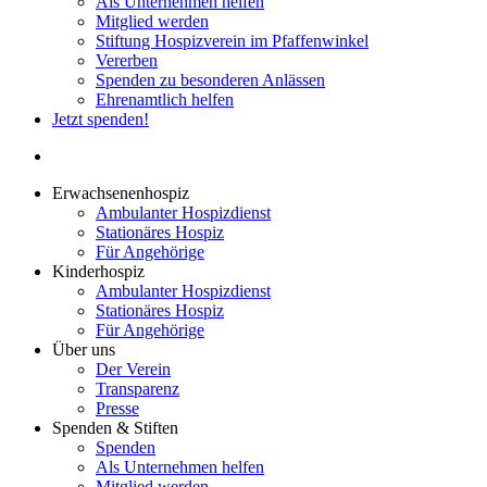
Als Unternehmen helfen
Mitglied werden
Stiftung Hospizverein im Pfaffenwinkel
Vererben
Spenden zu besonderen Anlässen
Ehrenamtlich helfen
Jetzt spenden!
search
Erwachsenenhospiz
Ambulanter Hospizdienst
Stationäres Hospiz
Für Angehörige
Kinderhospiz
Ambulanter Hospizdienst
Stationäres Hospiz
Für Angehörige
Über uns
Der Verein
Transparenz
Presse
Spenden & Stiften
Spenden
Als Unternehmen helfen
Mitglied werden