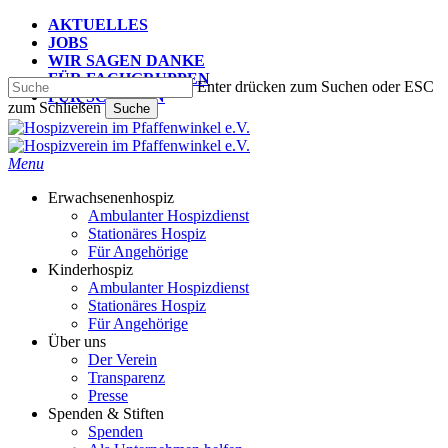
Skip
AKTUELLES
to
JOBS
main
WIR SAGEN DANKE
content
FÜR FACHGRUPPEN
Enter drücken zum Suchen oder ESC
FÜR SCHULEN
zum Schließen
Suche
Suche
schließen
search
Menu
Erwachsenenhospiz
Ambulanter Hospizdienst
Stationäres Hospiz
Für Angehörige
Kinderhospiz
Ambulanter Hospizdienst
Stationäres Hospiz
Für Angehörige
Über uns
Der Verein
Transparenz
Presse
Spenden & Stiften
Spenden