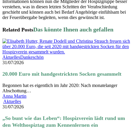
Informationen können nun die Mitglieder der Hospizgruppe besser
verstehen, was in diesen letzten Schritten der Verabschiedung
geschieht und können auch bei Bedarf Angehörige einfühlsam bei
der Feuerübergabe begleiten, wenn dies gewünscht ist.
Related Posts
20.000
Aktuelles
Dankeschön
Euro
31/07/2026
mit
handgestrickten
20.000 Euro mit handgestrickten Socken gesammelt
Socken
gesammelt
Begonnen hat es eigentlich im Jahr 2020: Nach monatelanger
Abschottung…
Anna Martin
„So
Aktuelles
bunt
31/07/2026
wie
das
„So bunt wie das Leben“: Hospizverein lädt rund um
Leben“:
den Welthospiztag zum Kennenlernen ein
Hospizverein