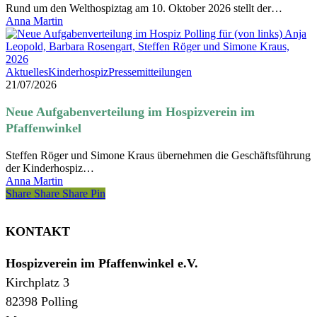
lädt
Rund um den Welthospiztag am 10. Oktober 2026 stellt der…
rund
Anna Martin
um
den
Welthospiztag
zum
Neue
Aktuelles
Kinderhospiz
Pressemitteilungen
Kennenlernen
Aufgabenverteilung
21/07/2026
ein
im
Hospizverein
Neue Aufgabenverteilung im Hospizverein im
im
Pfaffenwinkel
Pfaffenwinkel
Steffen Röger und Simone Kraus übernehmen die Geschäftsführung
der Kinderhospiz…
Anna Martin
Share
Share
Share
Share
Pin
KONTAKT
Hospizverein im Pfaffenwinkel e.V.
Kirchplatz 3
82398 Polling