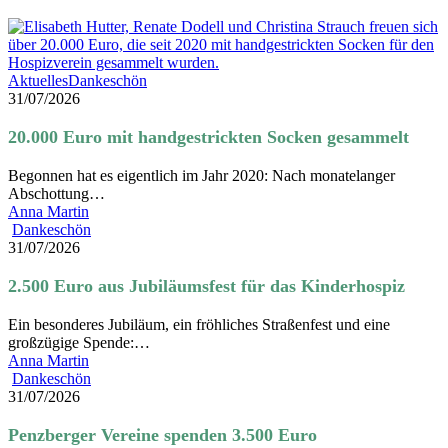
20.000
Aktuelles
Dankeschön
Euro
31/07/2026
mit
handgestrickten
20.000 Euro mit handgestrickten Socken gesammelt
Socken
gesammelt
Begonnen hat es eigentlich im Jahr 2020: Nach monatelanger
Abschottung…
Anna Martin
2.500
Dankeschön
Euro
31/07/2026
aus
Jubiläumsfest
2.500 Euro aus Jubiläumsfest für das Kinderhospiz
für
das
Ein besonderes Jubiläum, ein fröhliches Straßenfest und eine
Kinderhospiz
großzügige Spende:…
Anna Martin
Penzberger
Dankeschön
Vereine
31/07/2026
spenden
3.500
Penzberger Vereine spenden 3.500 Euro