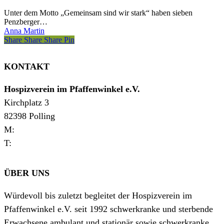
Euro
Unter dem Motto „Gemeinsam sind wir stark“ haben sieben
Penzberger…
Anna Martin
Share
Share
Share
Share
Pin
KONTAKT
Hospizverein im Pfaffenwinkel e.V.
Kirchplatz 3
82398 Polling
M:
verwaltung@hospizverein-pfaffenwinkel.de
T:
0881 927720
ÜBER UNS
Würdevoll bis zuletzt begleitet der Hospizverein im
Pfaffenwinkel e.V. seit 1992 schwerkranke und sterbende
Erwachsene ambulant und stationär sowie schwerkranke