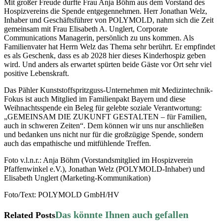
Mit großer Freude durfte Frau Anja Böhm aus dem Vorstand des
Hospizvereins die Spende entgegennehmen. Herr Jonathan Welz,
Inhaber und Geschäftsführer von POLYMOLD, nahm sich die Zeit
gemeinsam mit Frau Elisabeth A. Unglert, Corporate
Communications Managerin, persönlich zu uns kommen. Als
Familienvater hat Herrn Welz das Thema sehr berührt. Er empfindet
es als Geschenk, dass es ab 2028 hier dieses Kinderhospiz geben
wird. Und anders als erwartet spürten beide Gäste vor Ort sehr viel
positive Lebenskraft.
Das Pähler Kunststoffspritzguss-Unternehmen mit Medizintechnik-
Fokus ist auch Mitglied im Familienpakt Bayern und diese
Weihnachtsspende ein Beleg für gelebte soziale Verantwortung:
„GEMEINSAM DIE ZUKUNFT GESTALTEN – für Familien,
auch in schweren Zeiten“. Dem können wir uns nur anschließen
und bedanken uns nicht nur für die großzügige Spende, sondern
auch das empathische und mitfühlende Treffen.
Foto v.l.n.r.: Anja Böhm (Vorstandsmitglied im Hospizverein
Pfaffenwinkel e.V.), Jonathan Welz (POLYMOLD-Inhaber) und
Elisabeth Unglert (Marketing-Kommunikation)
Foto/Text: POLYMOLD GmbH/HV
Related Posts