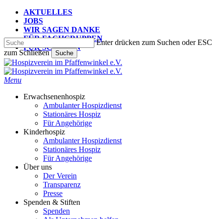
Skip
AKTUELLES
to
JOBS
main
WIR SAGEN DANKE
content
FÜR FACHGRUPPEN
Enter drücken zum Suchen oder ESC
FÜR SCHULEN
zum Schließen
Suche
Suche
schließen
search
Menu
Erwachsenenhospiz
Ambulanter Hospizdienst
Stationäres Hospiz
Für Angehörige
Kinderhospiz
Ambulanter Hospizdienst
Stationäres Hospiz
Für Angehörige
Über uns
Der Verein
Transparenz
Presse
Spenden & Stiften
Spenden