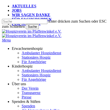
Skip
AKTUELLES
to
JOBS
main
WIR SAGEN DANKE
content
FÜR FACHGRUPPEN
Enter drücken zum Suchen oder ESC
FÜR SCHULEN
zum Schließen
Suche
Suche
schließen
search
Menu
Erwachsenenhospiz
Ambulanter Hospizdienst
Stationäres Hospiz
Für Angehörige
Kinderhospiz
Ambulanter Hospizdienst
Stationäres Hospiz
Für Angehörige
Über uns
Der Verein
Transparenz
Presse
Spenden & Stiften
Spenden