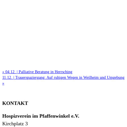
«
04.12. | Palliative Beratung in Herrsching
11.12. | Trauerspaziergang: Auf ruhigen Wegen in Weilheim und Umgebung
»
KONTAKT
Hospizverein im Pfaffenwinkel e.V.
Kirchplatz 3